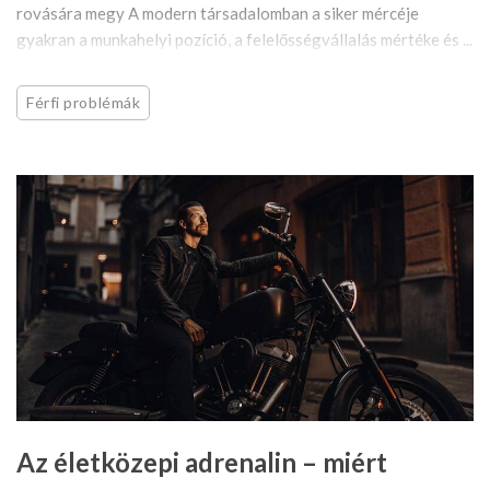
rovására megy A modern társadalomban a siker mércéje
gyakran a munkahelyi pozíció, a felelősségvállalás mértéke és ...
Férfi problémák
Az életközepi adrenalin – miért