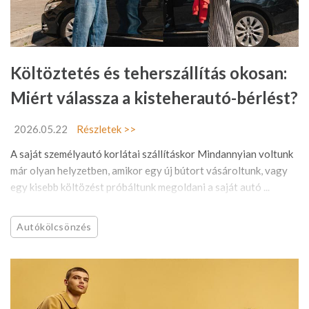
Költöztetés és teherszállítás okosan:
Miért válassza a kisteherautó-bérlést?
2026.05.22
Részletek >>
A saját személyautó korlátai szállításkor Mindannyian voltunk
már olyan helyzetben, amikor egy új bútort vásároltunk, vagy
egy kisebb költözést próbáltunk megoldani a saját autó ...
Autókölcsönzés