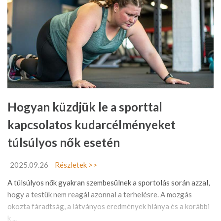
Hogyan küzdjük le a sporttal
kapcsolatos kudarcélményeket
túlsúlyos nők esetén
2025.09.26
Részletek >>
A túlsúlyos nők gyakran szembesülnek a sportolás során azzal,
hogy a testük nem reagál azonnal a terhelésre. A mozgás
okozta fáradtság, a látványos eredmények hiánya és a korábbi
k ...