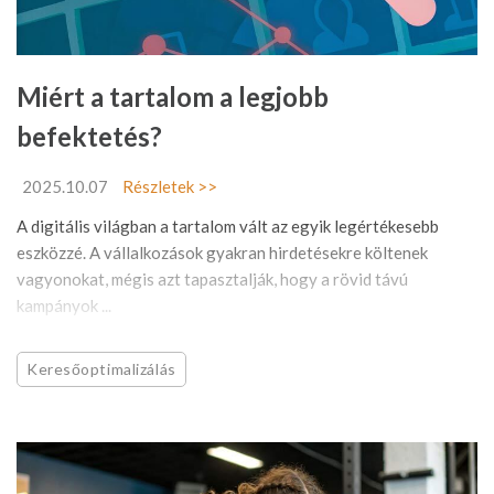
Miért a tartalom a legjobb
befektetés?
2025.10.07
Részletek >>
A digitális világban a tartalom vált az egyik legértékesebb
eszközzé. A vállalkozások gyakran hirdetésekre költenek
vagyonokat, mégis azt tapasztalják, hogy a rövid távú
kampányok ...
Keresőoptimalizálás