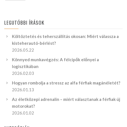
LEGUTÓBBI ÍRÁSOK
Költöztetés és teherszállítás okosan: Miért válassza a
kisteherautó-bérlést?
2026.05.22
Könnyed munkavégzés: A félcipők előnyei a
logisztikában
2026.02.03
Hogyan rombolja a stressz az alfa férfiak magánéletét?
2026.01.13
Az életközepi adrenalin – miért választanak a férfiak új
motorokat?
2026.01.02