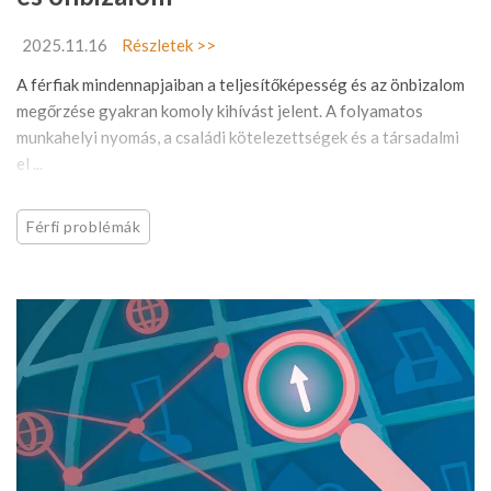
2025.11.16
Részletek >>
A férfiak mindennapjaiban a teljesítőképesség és az önbizalom
megőrzése gyakran komoly kihívást jelent. A folyamatos
munkahelyi nyomás, a családi kötelezettségek és a társadalmi
el ...
Férfi problémák