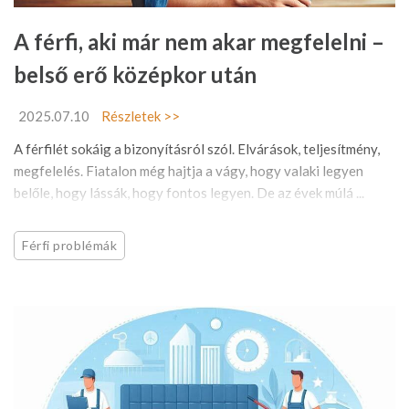
A férfi, aki már nem akar megfelelni –
belső erő középkor után
2025.07.10
Részletek >>
A férfilét sokáig a bizonyításról szól. Elvárások, teljesítmény,
megfelelés. Fiatalon még hajtja a vágy, hogy valaki legyen
belőle, hogy lássák, hogy fontos legyen. De az évek múlá ...
Férfi problémák