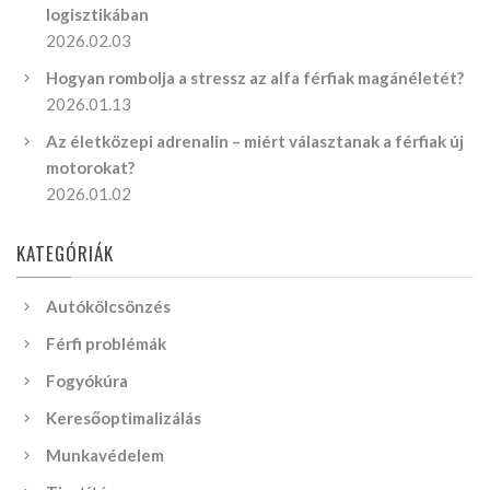
logisztikában
2026.02.03
Hogyan rombolja a stressz az alfa férfiak magánéletét?
2026.01.13
Az életközepi adrenalin – miért választanak a férfiak új
motorokat?
2026.01.02
KATEGÓRIÁK
Autókölcsönzés
Férfi problémák
Fogyókúra
Keresőoptimalizálás
Munkavédelem