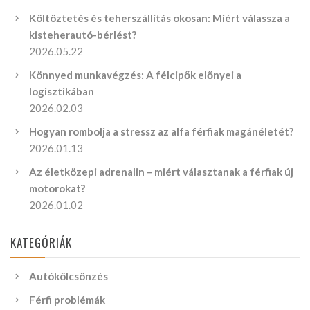
Költöztetés és teherszállítás okosan: Miért válassza a
kisteherautó-bérlést?
2026.05.22
Könnyed munkavégzés: A félcipők előnyei a
logisztikában
2026.02.03
Hogyan rombolja a stressz az alfa férfiak magánéletét?
2026.01.13
Az életközepi adrenalin – miért választanak a férfiak új
motorokat?
2026.01.02
KATEGÓRIÁK
Autókölcsönzés
Férfi problémák