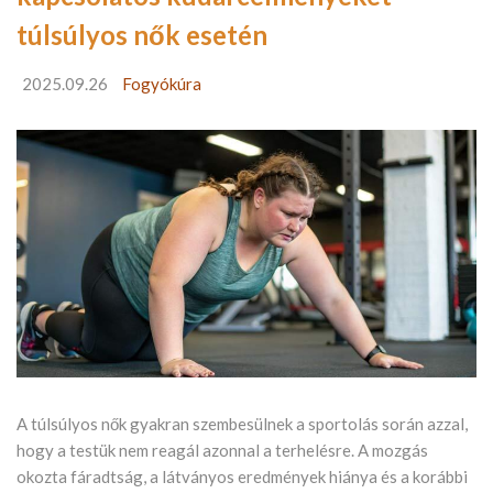
túlsúlyos nők esetén
2025.09.26
Fogyókúra
A túlsúlyos nők gyakran szembesülnek a sportolás során azzal,
hogy a testük nem reagál azonnal a terhelésre. A mozgás
okozta fáradtság, a látványos eredmények hiánya és a korábbi