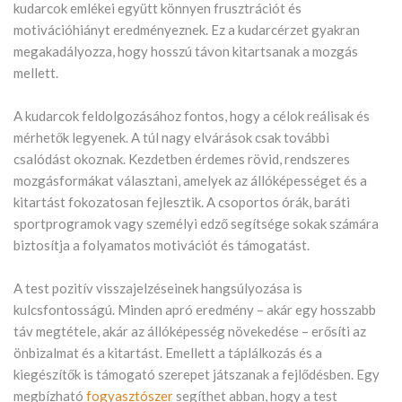
kudarcok emlékei együtt könnyen frusztrációt és
motivációhiányt eredményeznek. Ez a kudarcérzet gyakran
megakadályozza, hogy hosszú távon kitartsanak a mozgás
mellett.
A kudarcok feldolgozásához fontos, hogy a célok reálisak és
mérhetők legyenek. A túl nagy elvárások csak további
csalódást okoznak. Kezdetben érdemes rövid, rendszeres
mozgásformákat választani, amelyek az állóképességet és a
kitartást fokozatosan fejlesztik. A csoportos órák, baráti
sportprogramok vagy személyi edző segítsége sokak számára
biztosítja a folyamatos motivációt és támogatást.
A test pozitív visszajelzéseinek hangsúlyozása is
kulcsfontosságú. Minden apró eredmény – akár egy hosszabb
táv megtétele, akár az állóképesség növekedése – erősíti az
önbizalmat és a kitartást. Emellett a táplálkozás és a
kiegészítők is támogató szerepet játszanak a fejlődésben. Egy
megbízható
fogyasztószer
segíthet abban, hogy a test