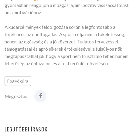
gyorsabban reagáljon a mozgásra, ami pozitív visszacsatolást
ad a motivációhoz.
A kudarcélmények feldolgozása során a legfontosabb a
türelem és az önelfogadás. A sport célja nem a tökéletesség,
hanem az egészség és a jó közérzet. Tudatos tervezéssel,
támogatással és apró sikerek értékelésével a túlsúlyos nők
megtapasztalhatják, hogy a sport nem frusztráló teher, hanem
lehetőség az önbizalom és a testi erőnlét növelésére.
Fogyókúra
Megosztás
LEGUTÓBBI ÍRÁSOK