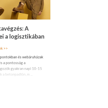
avégzés: A
ei a logisztikában
ek >>
özpontokban és webáruházak
és a pontosság a
lgozók gyakran napi 10-15
 a betonpadlón, m ...