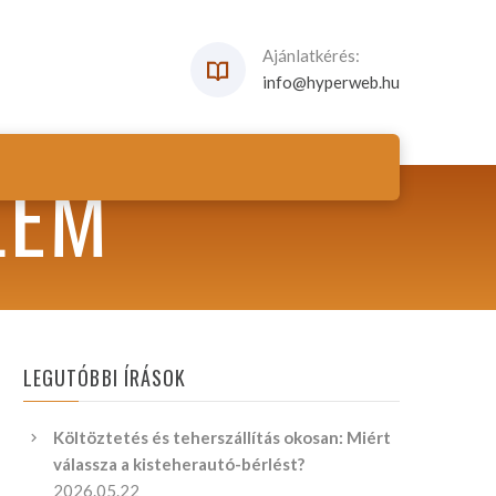
Ajánlatkérés:
info@hyperweb.hu
LEM
LEGUTÓBBI ÍRÁSOK
Költöztetés és teherszállítás okosan: Miért
válassza a kisteherautó-bérlést?
2026.05.22