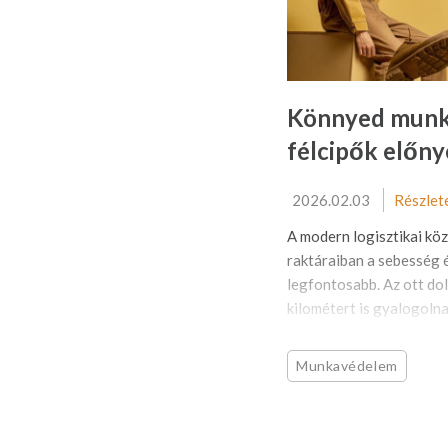
Könnyed munk
félcipők előny
2026.02.03
Részlet
A modern logisztikai k
raktáraiban a sebesség 
legfontosabb. Az ott do
kilométert is gyalogolnak
Munkavédelem