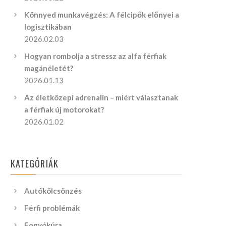
Könnyed munkavégzés: A félcipők előnyei a
logisztikában
2026.02.03
Hogyan rombolja a stressz az alfa férfiak
magánéletét?
2026.01.13
Az életközepi adrenalin – miért választanak
a férfiak új motorokat?
2026.01.02
KATEGÓRIÁK
Autókölcsönzés
Férfi problémák
Fogyókúra