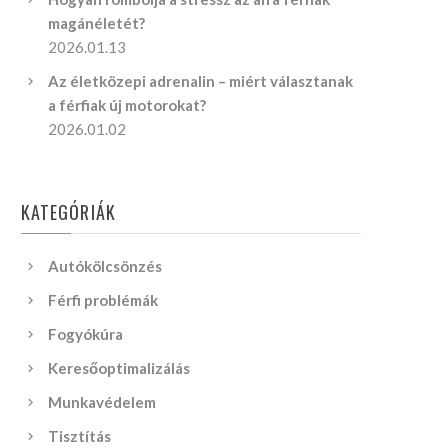
magánéletét?
2026.01.13
Az életközepi adrenalin – miért választanak
a férfiak új motorokat?
2026.01.02
KATEGÓRIÁK
Autókölcsönzés
Férfi problémák
Fogyókúra
Keresőoptimalizálás
Munkavédelem
Tisztítás