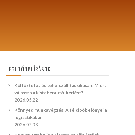
LEGUTÓBBI ÍRÁSOK
Költöztetés és teherszállítás okosan: Miért
válassza a kisteherautó-bérlést?
2026.05.22
Könnyed munkavégzés: A félcipők előnyei a
logisztikában
2026.02.03
Hogyan rombolja a stressz az alfa férfiak